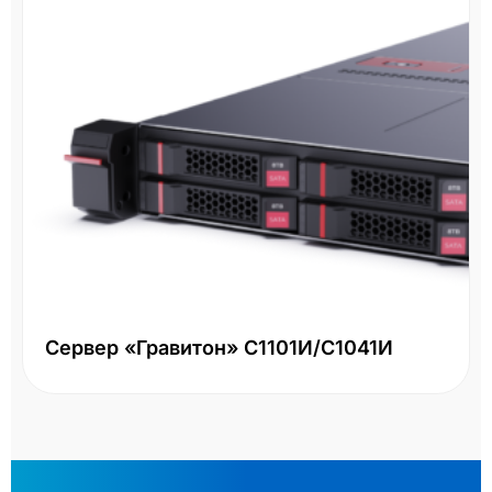
Сервер «Гравитон» С1101И/С1041И