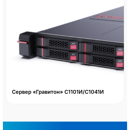
Сервер «Гравитон» С1101И/С1041И