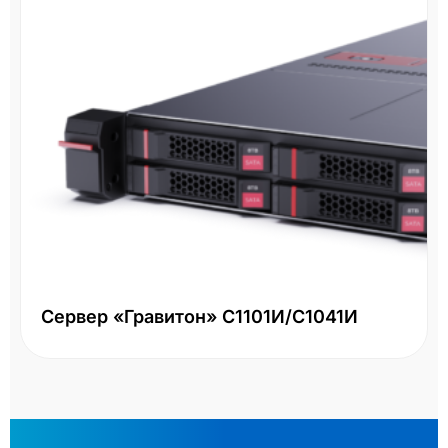
Сервер «Гравитон» С1101И/С1041И