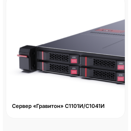
Сервер «Гравитон» С1101И/С1041И