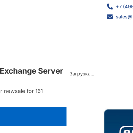
+7 (49
sales@
 Exchange Server
Загрузка...
r newsale for 161