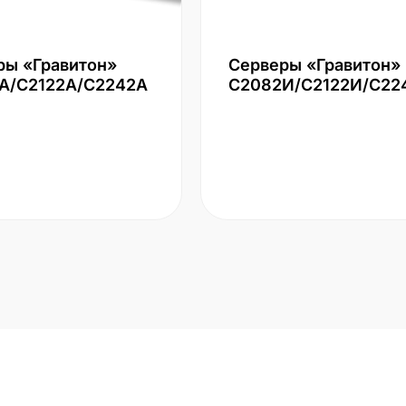
ры «Гравитон»
Серверы «Гравитон»
А/С2122А/С2242А
С2082И/С2122И/С22