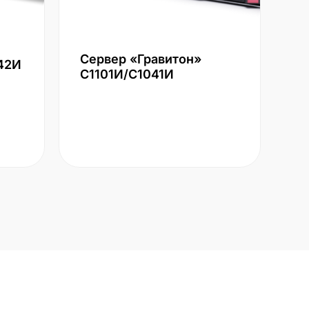
Сервер «Гравитон»
42И
С1101И/С1041И