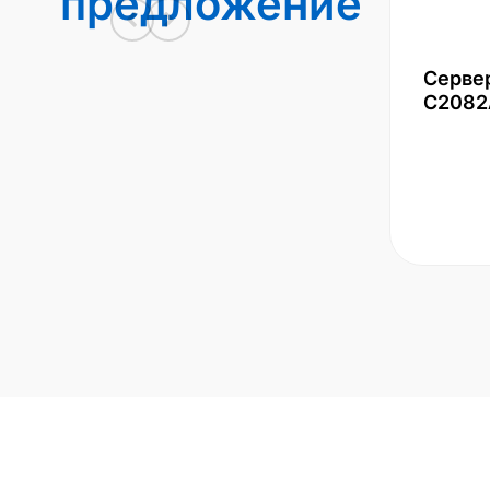
предложение
Серве
С2082