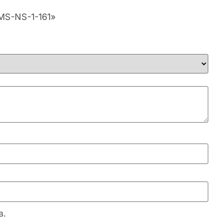
EMS-NS-1-161»
в.