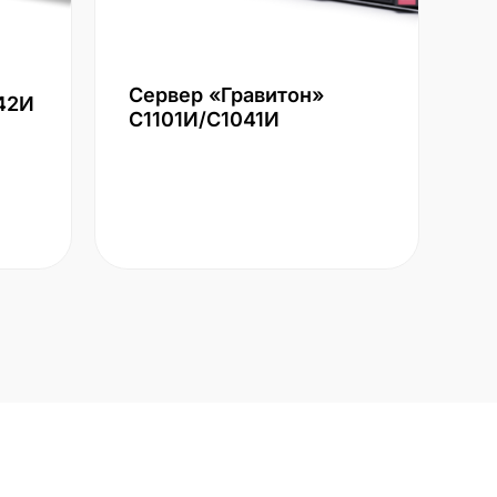
Сервер «Гравитон»
42И
С1101И/С1041И