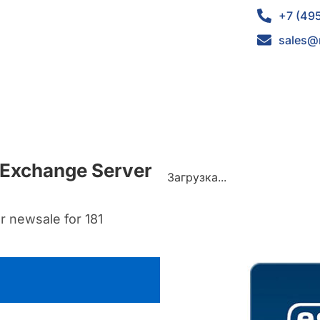
+7 (49
sales@
 Exchange Server
Загрузка...
r newsale for 181