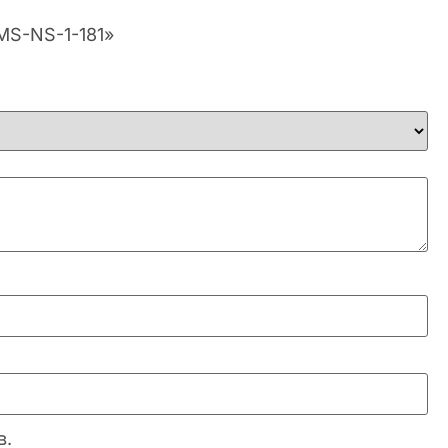
EMS-NS-1-181»
в.