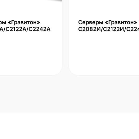
ры «Гравитон»
Серверы «Гравитон»
А/С2122А/С2242А
С2082И/С2122И/С22