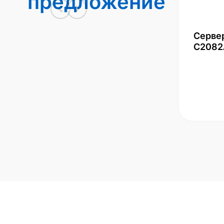
предложение
Серве
С2082