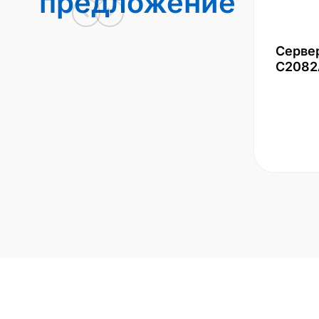
предложение
Серве
С2082