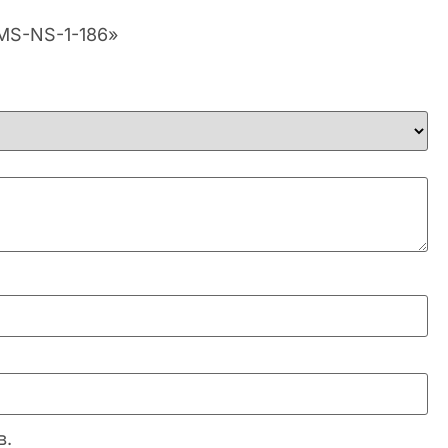
EMS-NS-1-186»
в.