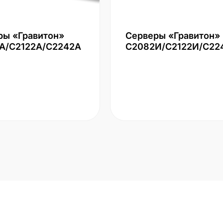
ры «Гравитон»
Серверы «Гравитон»
А/С2122А/С2242А
С2082И/С2122И/С22