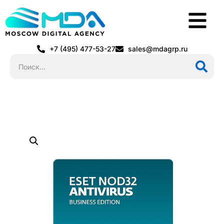
+7 (495) 477-53-27
sales@mdagrp.ru