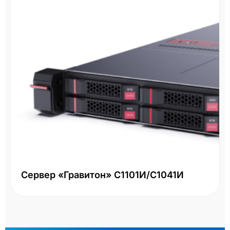
Сервер «Гравитон» С1101И/С1041И