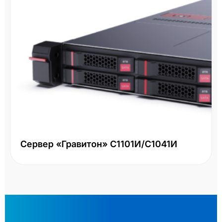
Сервер «Гравитон» С1101И/С1041И