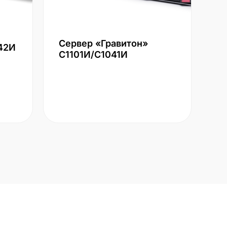
Сервер «Гравитон»
42И
С1101И/С1041И