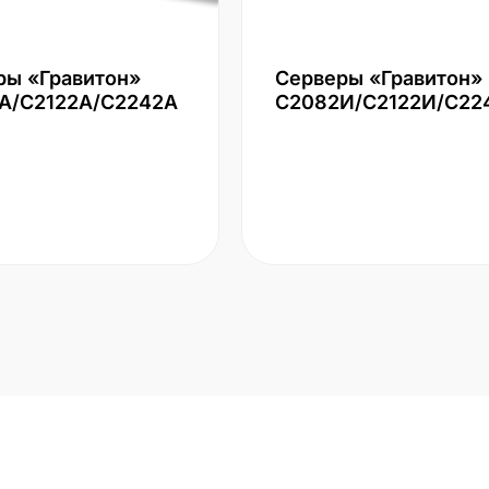
ры «Гравитон»
Серверы «Гравитон»
А/С2122А/С2242А
С2082И/С2122И/С22