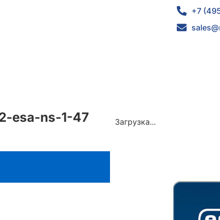
+7 (49
sales@
32-esa-ns-1-47
Загрузка...
s