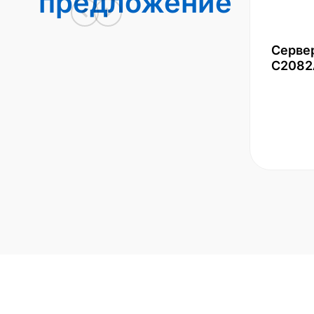
предложение
Серве
С2082