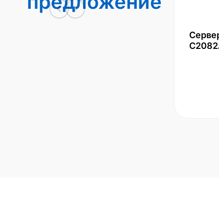
предложение
Серве
С2082