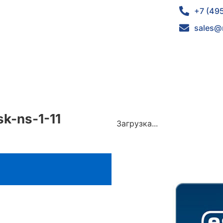
+7 (49
sales@
sk-ns-1-11
Загрузка...