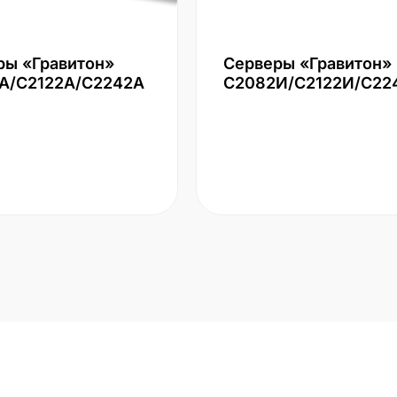
ры «Гравитон»
Серверы «Гравитон»
А/С2122А/С2242А
С2082И/С2122И/С22