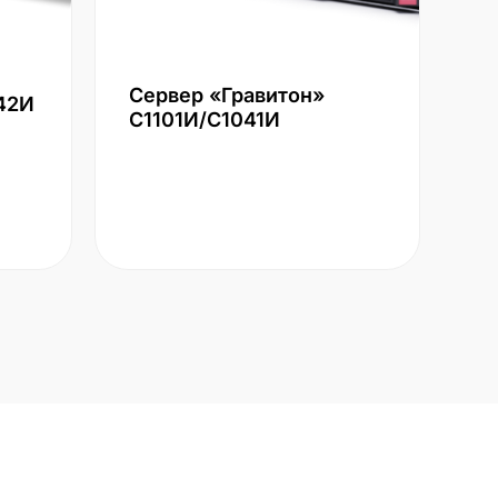
Сервер «Гравитон»
42И
С1101И/С1041И