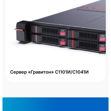
Сервер «Гравитон» С1101И/С1041И