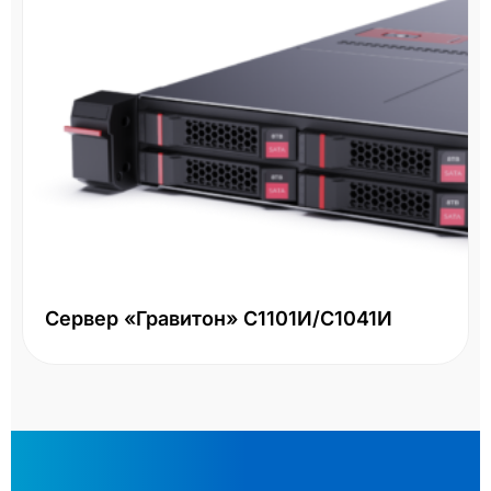
Сервер «Гравитон» С1101И/С1041И