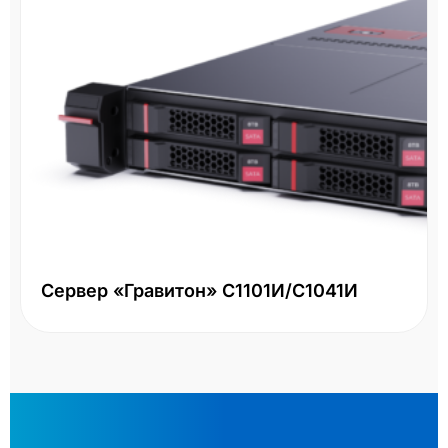
Сервер «Гравитон» С1101И/С1041И