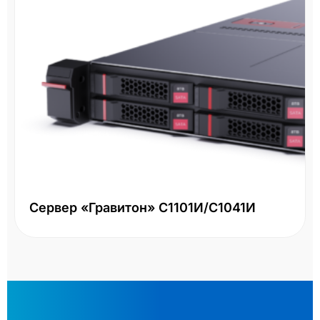
Сервер «Гравитон» С1101И/С1041И