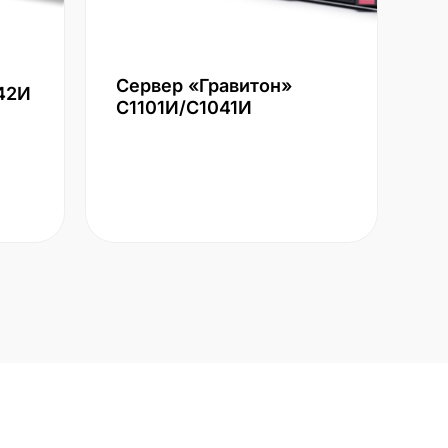
Сервер «Гравитон»
42И
С1101И/С1041И