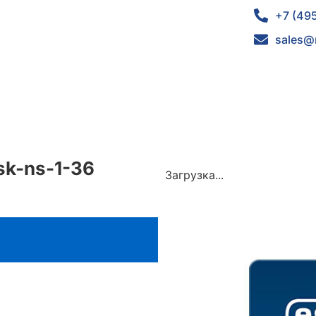
+7 (49
sales@
sk-ns-1-36
Загрузка...