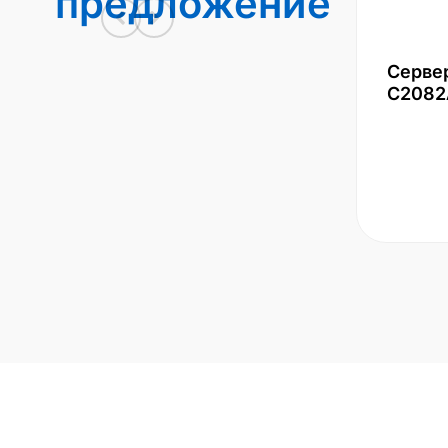
предложение
Серве
С2082