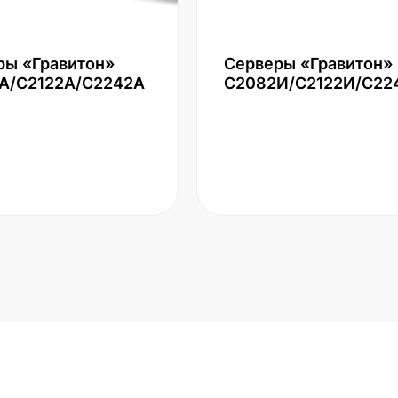
ры «Гравитон»
Серверы «Гравитон»
А/С2122А/С2242А
С2082И/С2122И/С22