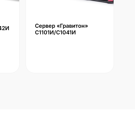
Сервер «Гравитон»
42И
С1101И/С1041И