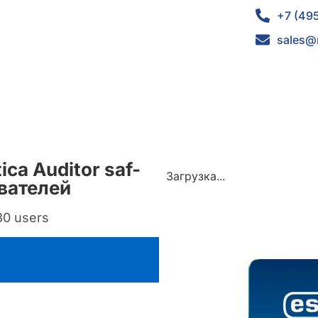
+7 (49
sales@
ica Auditor saf-
Загрузка...
ователей
30 users