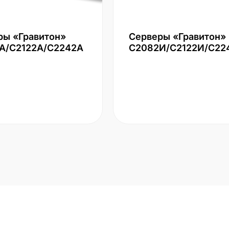
ры «Гравитон»
Серверы «Гравитон»
А/С2122А/С2242А
С2082И/С2122И/С22