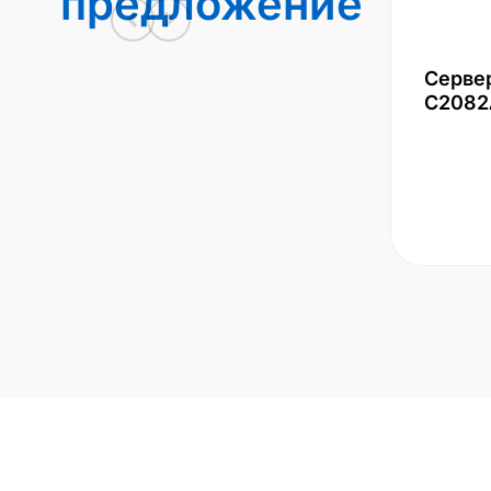
предложение
Серве
С2082