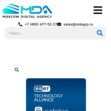
+7 (495) 477-53-27
sales@mdagrp.ru