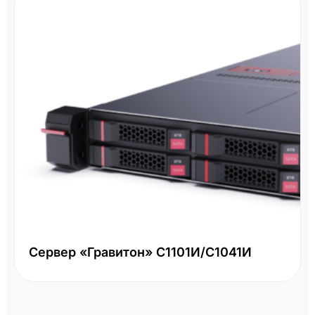
Сервер «Гравитон» С1101И/С1041И