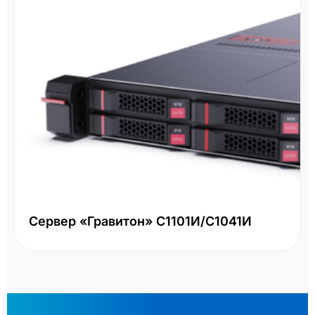
Сервер «Гравитон» С1101И/С1041И