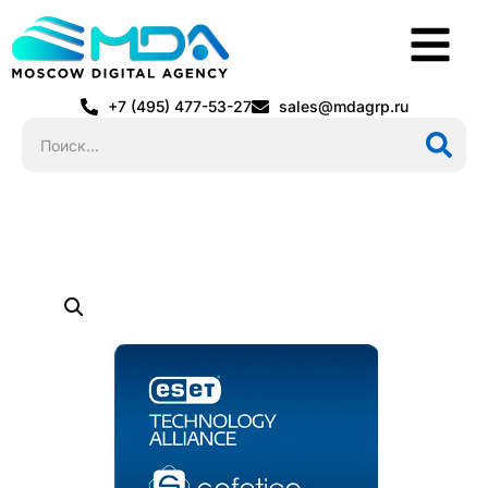
+7 (495) 477-53-27
sales@mdagrp.ru