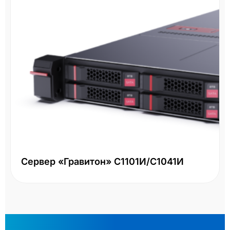
Сервер «Гравитон» С1101И/С1041И