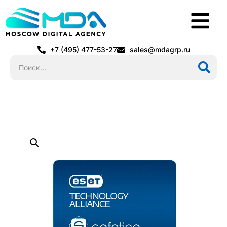
+7 (495) 477-53-27
sales@mdagrp.ru