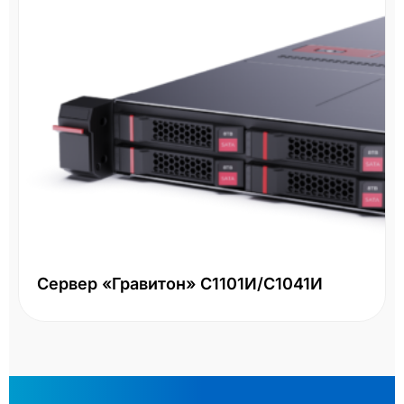
Сервер «Гравитон» С1101И/С1041И