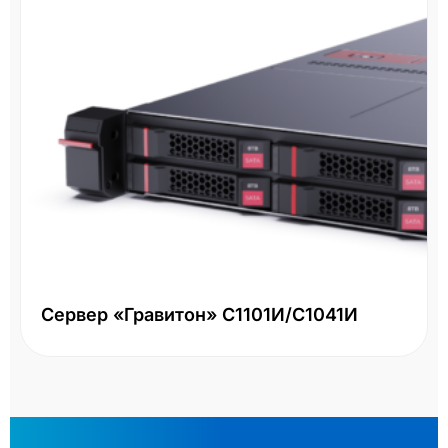
Сервер «Гравитон» С1101И/С1041И