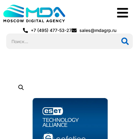
+7 (495) 477-53-27
sales@mdagrp.ru