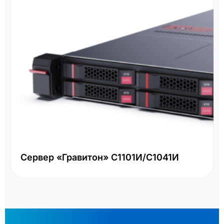
Сервер «Гравитон» С1101И/С1041И