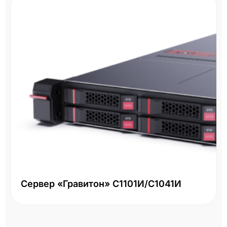
Сервер «Гравитон» С1101И/С1041И