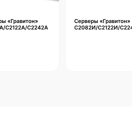
ры «Гравитон»
Серверы «Гравитон»
А/С2122А/С2242А
С2082И/С2122И/С22