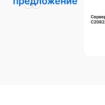
предложение
Серве
С2082