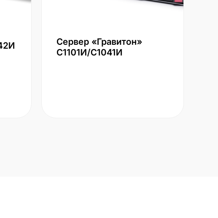
Сервер «Гравитон»
42И
С1101И/С1041И