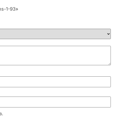
ns-1-93»
в.