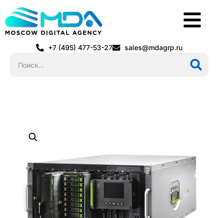
+7 (495) 477-53-27
sales@mdagrp.ru