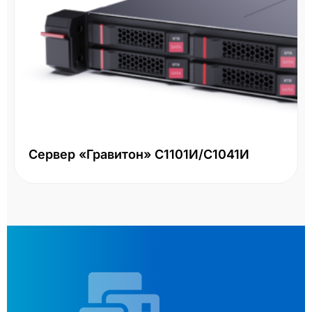
Сервер «Гравитон» С1101И/С1041И