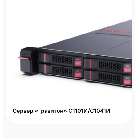
СХД HPE MSA 2060 R0Q73A - 16Gb FC
LFF
Два контроллера 16Gb FC, большой форм-фактор