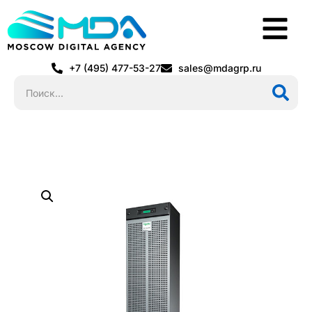
+7 (495) 477-53-27
sales@mdagrp.ru