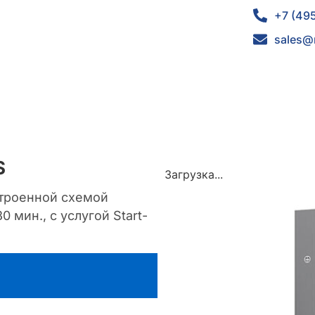
+7 (49
sales@
S
Загрузка...
строенной схемой
 мин., с услугой Start-