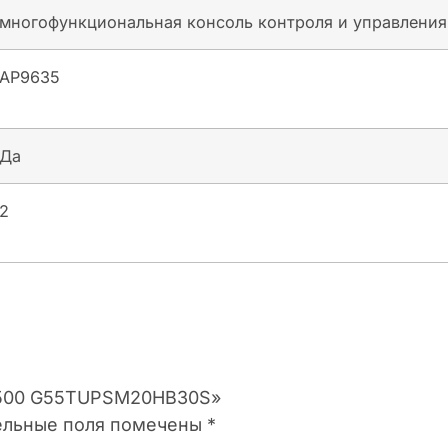
многофункциональная консоль контроля и управлени
AP9635
Да
2
y 5500 G55TUPSM20HB30S»
ельные поля помечены
*