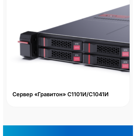
Сервер «Гравитон» С1101И/С1041И