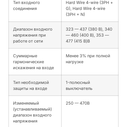
Тип входного
Hard Wire 4-wire (3PH +
соединения
G), Hard Wire 4-wire
(3PH + N)
Диапазон входного
323 — 437 (380 В), 340
напряжения при
— 460 (400 В), 353 —
работе от сети
477 (415 В)В
Суммарные
Менее 3% при полной
гармонические
нагрузке
искажения на входе
Тип необходимой
1-полюсный
защиты на входе
выключатель
Изменяемый
250 — 470В
(устанавливаемый)
диапазон входного
напряжения