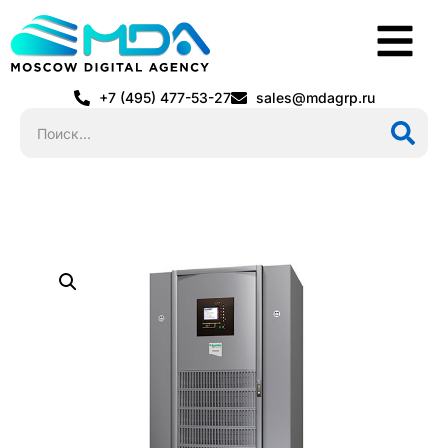
+7 (495) 477-53-27
sales@mdagrp.ru