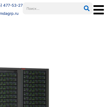
5) 477-53-27
mdagrp.ru