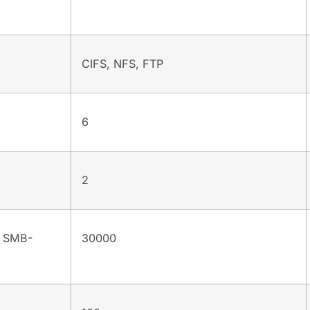
CIFS, NFS, FTP
6
2
и SMB-
30000