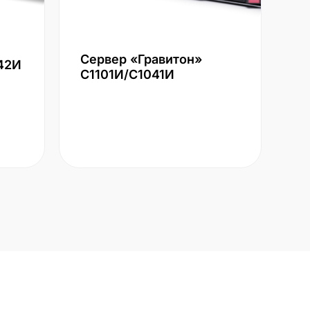
Сервер «Гравитон»
42И
С1101И/С1041И