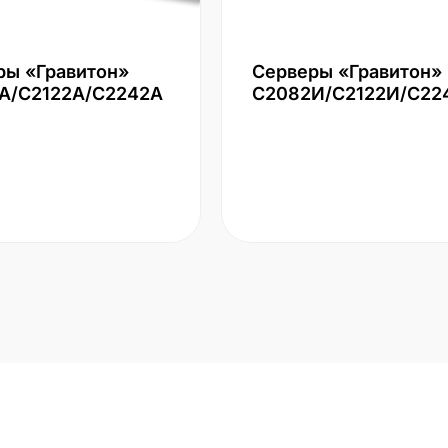
ры «Гравитон»
Серверы «Гравитон»
А/С2122А/С2242А
С2082И/С2122И/С22