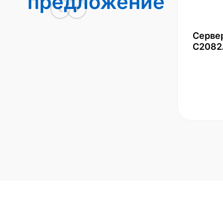
предложение
Серве
С2082