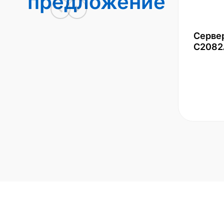
предложение
Серве
С2082