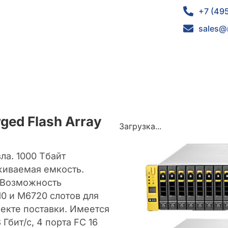
+7 (49
sales@
ged Flash Array
Загрузка...
ла. 1000 Tбайт
живаемая емкость.
. Возможность
0 и M6720 слотов для
плекте поставки. Имеется
Гбит/с, 4 порта FC 16