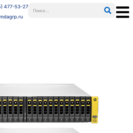
5) 477-53-27
mdagrp.ru