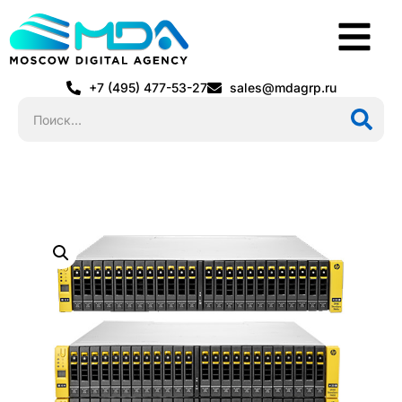
+7 (495) 477-53-27
sales@mdagrp.ru