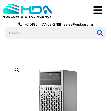
+7 (495) 477-53-27
sales@mdagrp.ru