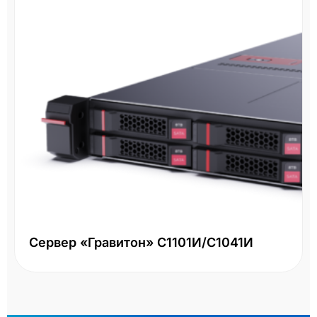
Сервер «Гравитон» С1101И/С1041И