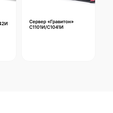
Сервер «Гравитон»
42И
С1101И/С1041И