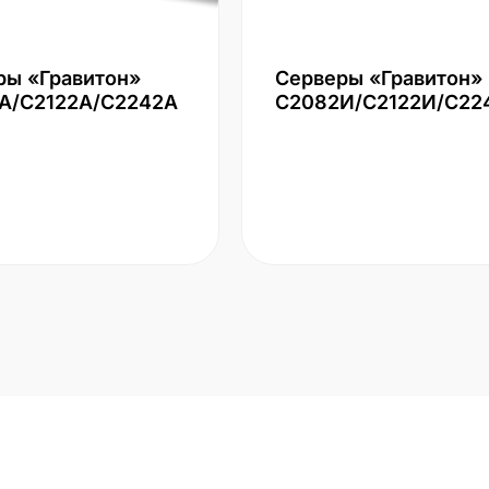
ры «Гравитон»
Серверы «Гравитон»
А/С2122А/С2242А
С2082И/С2122И/С22