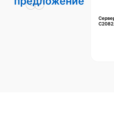
предложение
Серве
С2082