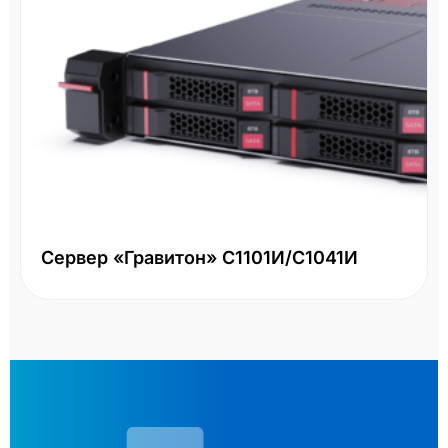
Сервер «Гравитон» С1101И/С1041И