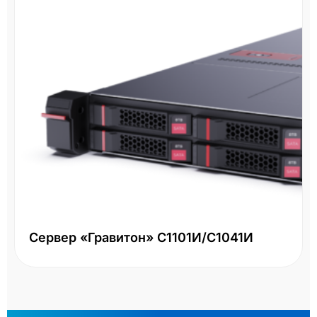
Сервер «Гравитон» С1101И/С1041И