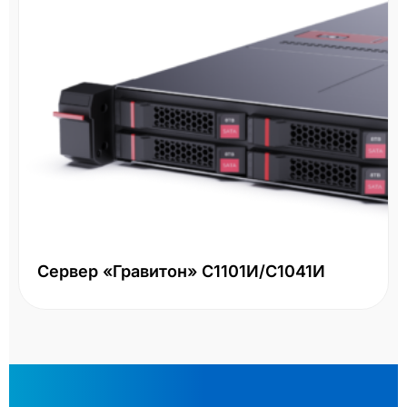
Сервер «Гравитон» С1101И/С1041И