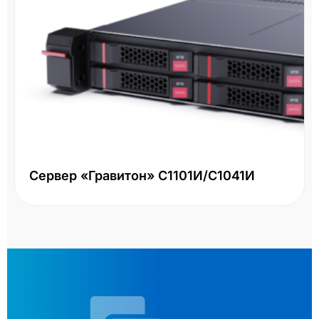
Сервер «Гравитон» С1101И/С1041И