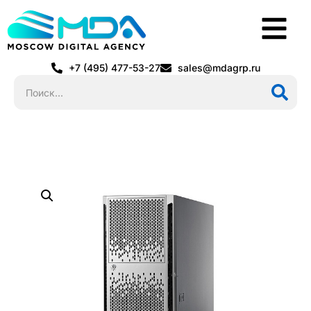
+7 (495) 477-53-27
sales@mdagrp.ru