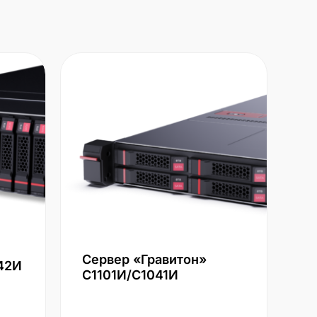
Сервер «Гравитон»
42И
С1101И/С1041И