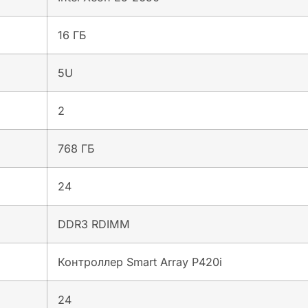
16 ГБ
5U
2
768 ГБ
24
DDR3 RDIMM
Контроллер Smart Array P420i
24