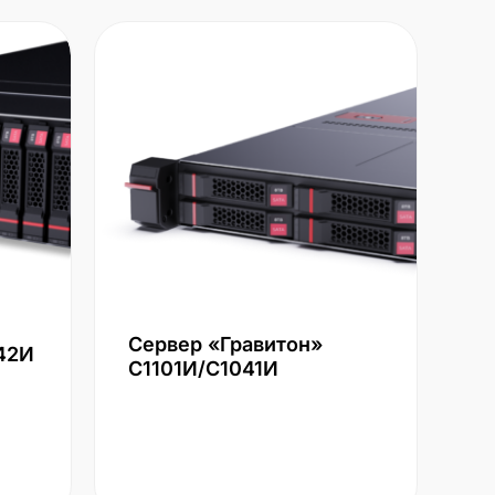
Сервер «Гравитон»
42И
С1101И/С1041И