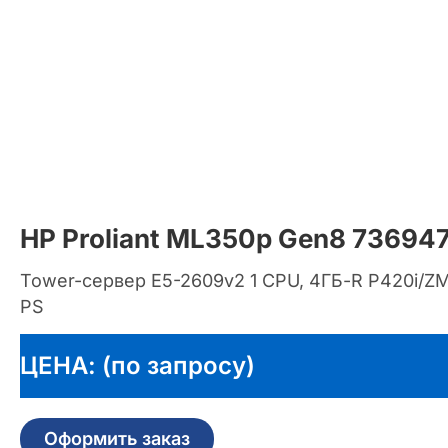
HP Proliant ML350p Gen8 73694
Tower-сервер E5-2609v2 1 CPU, 4ГБ-R P420i/ZM,
PS
ЦЕНА: (по запросу)
Оформить заказ