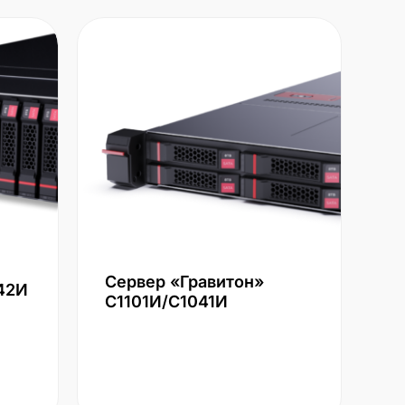
Сервер «Гравитон»
42И
С1101И/С1041И