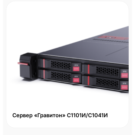
Сервер «Гравитон» С1101И/С1041И