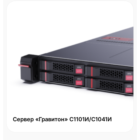
Сервер «Гравитон» С1101И/С1041И