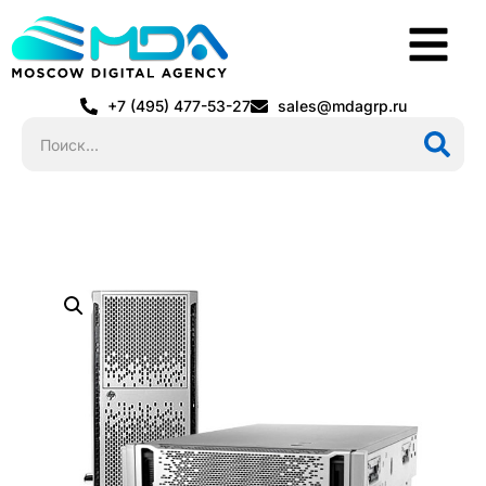
+7 (495) 477-53-27
sales@mdagrp.ru