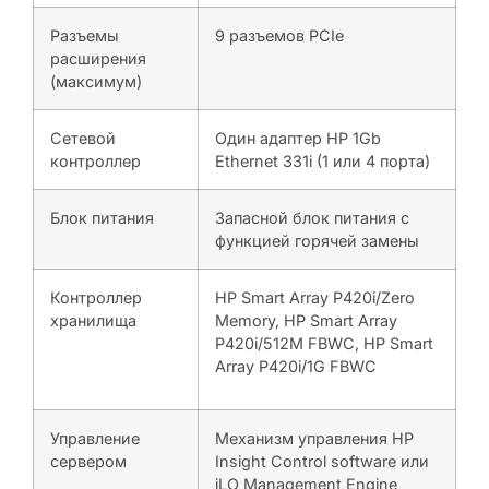
Разъемы
9 разъемов PCIe
расширения
(максимум)
Сетевой
Один адаптер HP 1Gb
контроллер
Ethernet 331i (1 или 4 порта)
Блок питания
Запасной блок питания с
функцией горячей замены
Контроллер
HP Smart Array P420i/Zero
хранилища
Memory, HP Smart Array
P420i/512M FBWC, HP Smart
Array P420i/1G FBWC
Управление
Механизм управления HP
сервером
Insight Control software или
iLO Management Engine