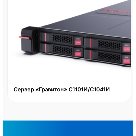
Сервер «Гравитон» С1101И/С1041И