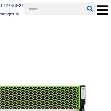
5) 477-53-27
mdagrp.ru