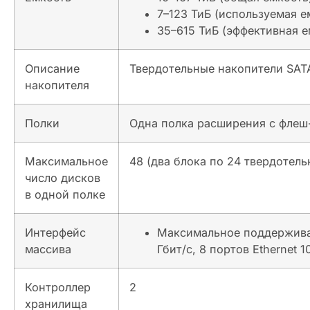
7–123 ТиБ (используемая е
35–615 ТиБ (эффективная е
Описание
Твердотельные накопители SATA:
накопителя
Полки
Одна полка расширения с флеш
Максимальное
48 (два блока по 24 твердотел
число дисков
в одной полке
Интерфейс
Максимальное поддерживаемо
массива
Гбит/с, 8 портов Ethernet 
Контроллер
2
хранилища