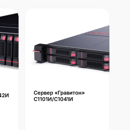
Сервер «Гравитон»
42И
С1101И/С1041И