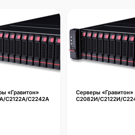
ры «Гравитон»
Серверы «Гравитон»
А/С2122А/С2242А
С2082И/С2122И/С22