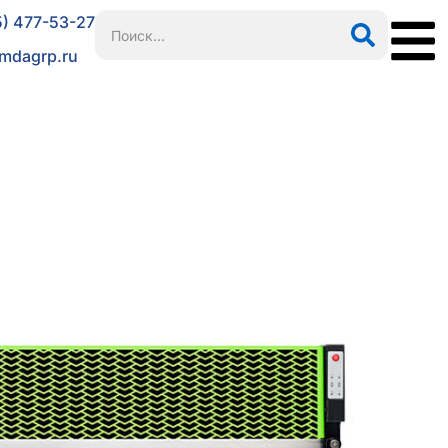
5) 477-53-27
mdagrp.ru