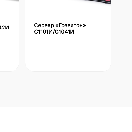
Сервер «Гравитон»
42И
С1101И/С1041И