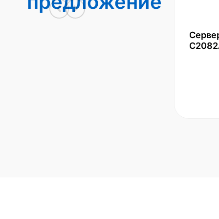
предложение
Серве
С2082