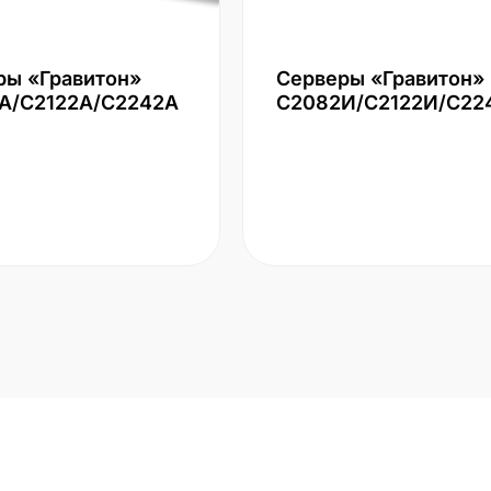
ры «Гравитон»
Серверы «Гравитон»
А/С2122А/С2242А
С2082И/С2122И/С22