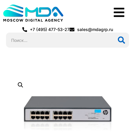
+7 (495) 477-53-27
sales@mdagrp.ru