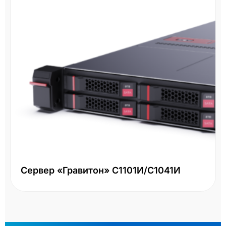
Сервер «Гравитон» С1101И/С1041И