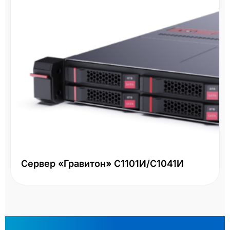
Сервер «Гравитон» С1101И/С1041И